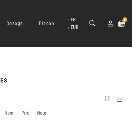
FR
0
Dosage
Flacon
EUR
NES
Nom
Prix
Note