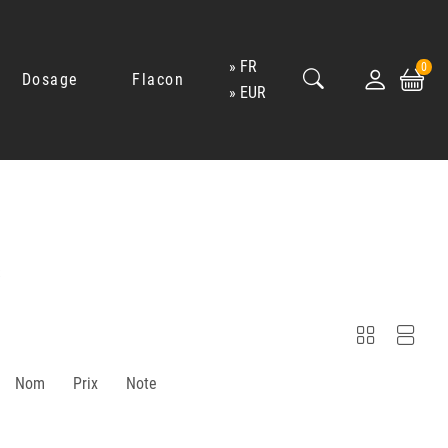
FR
0
Dosage
Flacon
EUR
S
Nom
Prix
Note