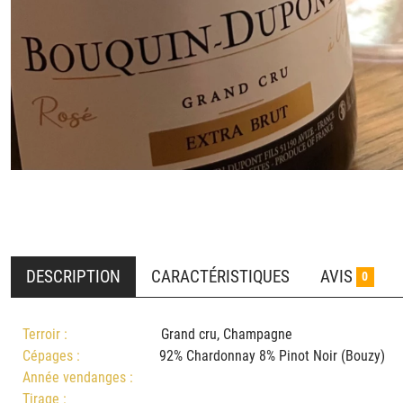
DESCRIPTION
CARACTÉRISTIQUES
AVIS
0
Terroir :
Grand cru, Champagne
Cépages :
92% Chardonnay 8% Pinot Noir (Bouzy
Année vendanges :
Tirage :