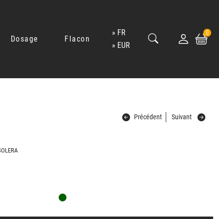
FR
0
Dosage
Flacon
EUR
Précédent
Suivant
-SOLERA