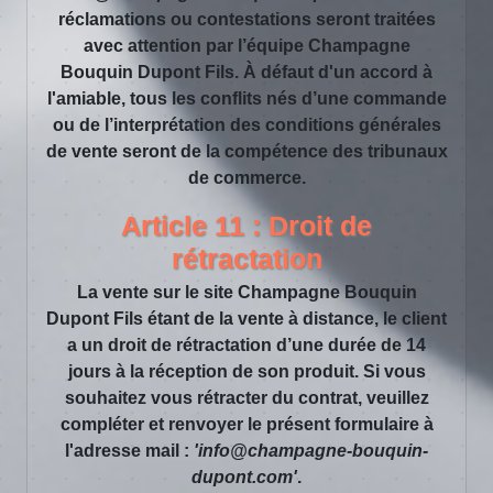
réclamations ou contestations seront traitées
avec attention par l’équipe Champagne
Bouquin Dupont Fils. À défaut d'un accord à
l'amiable, tous les conflits nés d’une commande
ou de l’interprétation des conditions générales
de vente seront de la compétence des tribunaux
de commerce.
Article 11 : Droit de
rétractation
La vente sur le site Champagne Bouquin
Dupont Fils étant de la vente à distance, le client
a un droit de rétractation d’une durée de 14
jours à la réception de son produit. Si vous
souhaitez vous rétracter du contrat, veuillez
compléter et renvoyer le présent formulaire à
l'adresse mail :
'info@champagne-bouquin-
dupont.com'
.