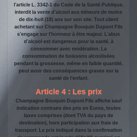
l’article L. 3342-1 du Code de la Santé Publique,
interdit la vente d’alcool aux mineurs de moins
de dix-huit (18) ans sur son site. Tout client
achetant sur Champagne Bouquin Dupont Fils
s’engage sur l'honneur à être majeur. L’abus
d’alcool est dangereux pour la santé, à
consommer avec modération. La
consommation de boissons alcoolisées
pendant la grossesse, même en faible quantité,
peut avoir des conséquences graves sur la
santé de l’enfant.
Article 4 : Les prix
Champagne Bouquin Dupont Fils affiche sauf
indication contraire des prix en Euros, toutes
taxes comprises (dont TVA du pays de
destination), hors participation aux frais de
transport. Le prix indiqué dans la confirmation