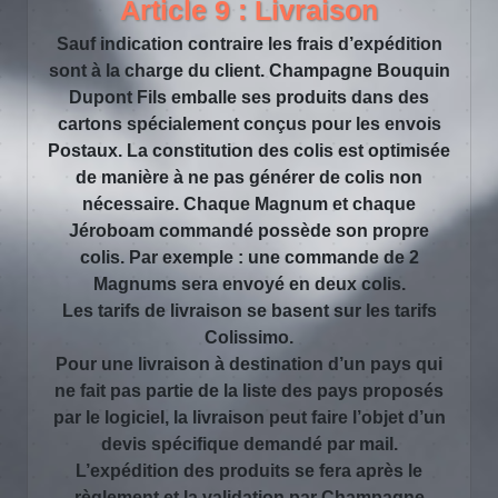
Article 9 : Livraison
Sauf indication contraire les frais d’expédition
sont à la charge du client. Champagne Bouquin
Dupont Fils emballe ses produits dans des
cartons spécialement conçus pour les envois
Postaux. La constitution des colis est optimisée
de manière à ne pas générer de colis non
nécessaire. Chaque Magnum et chaque
Jéroboam commandé possède son propre
colis. Par exemple : une commande de 2
Magnums sera envoyé en deux colis.
Les tarifs de livraison se basent sur les tarifs
Colissimo.
Pour une livraison à destination d’un pays qui
ne fait pas partie de la liste des pays proposés
par le logiciel, la livraison peut faire l’objet d’un
devis spécifique demandé par mail.
L’expédition des produits se fera après le
règlement et la validation par Champagne