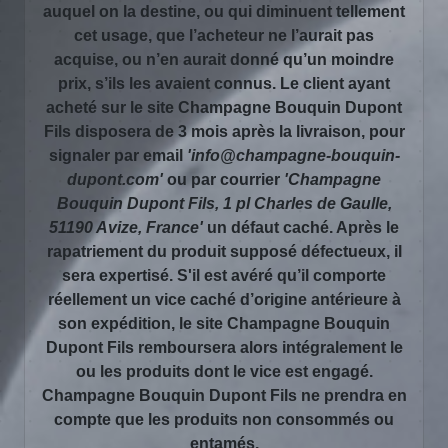
auquel on la destine, ou qui diminuent tellement
cet usage, que l’acheteur ne l’aurait pas
acquise, ou n’en aurait donné qu’un moindre
prix, s’ils les avaient connus. Le client ayant
acheté sur le site Champagne Bouquin Dupont
Fils disposera de 3 mois après la livraison, pour
signaler par email
'info@champagne-bouquin-
dupont.com'
ou par courrier
'Champagne
Bouquin Dupont Fils, 1 pl Charles de Gaulle,
51190 Avize, France'
un défaut caché. Après le
rapatriement du produit supposé défectueux, il
sera expertisé. S'il est avéré qu’il comporte
réellement un vice caché d’origine antérieure à
son expédition, le site Champagne Bouquin
Dupont Fils remboursera alors intégralement le
ou les produits dont le vice est engagé.
Champagne Bouquin Dupont Fils ne prendra en
compte que les produits non consommés ou
entamés.