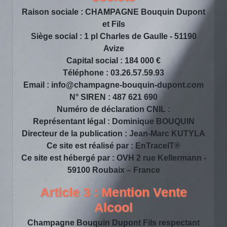
Raison sociale : CHAMPAGNE Bouquin Dupont
et Fils
Siège social : 1 pl Charles de Gaulle - 51190
Avize
Capital social : 184 000 €
Téléphone : 03.26.57.59.93
Email : info@champagne-bouquin-dupont.com
N° SIREN : 487 621 690
Numéro de déclaration CNIL :
Représentant légal : Dominique BOUQUIN
Directeur de la publication : Jean-Marc KUTYLA
Ce site est réalisé par :
EnTraceIT®
Ce site est hébergé par : OVH 2 rue Kellermann -
59100 Roubaix – France
Article 3 : Mention Vente
Alcool
Champagne Bouquin Dupont Fils respectant