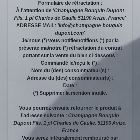
Formulaire de rétractation :
À l'attention de
'Champagne Bouquin Dupont
Fils, 1 pl Charles de Gaulle 51190 Avize, France'
ADRESSE MAIL:
'info@champagne-bouquin-
dupont.com'
Je/nous (*) vous notifie/notifions (*) par la
présente ma/notre (*) rétractation du contrat
portant sur la vente du bien ci-dessous :
Commandé le/reçu le (*) :
Nom du (des) consommateur(s) :
Adresse du (des) consommateur(s) :
Date :
(*) Supprimer la mention inutile.
-------
Vous pourrez ensuite retourner le produit à
l’adresse suivante :
Champagne Bouquin
Dupont Fils, 1 pl Charles de Gaulle, 51190 Avize,
France
Vous serez intégralement remboursé par